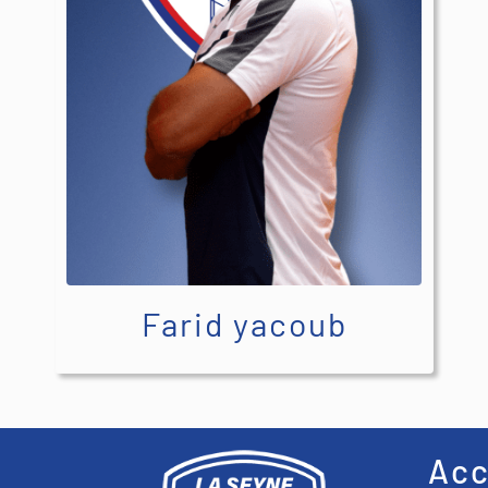
Farid yacoub
Ac