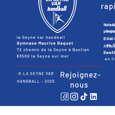
rap
Ment
Alb
part
phot
lég
la Seyne var handball
Cont
Bout
CGU
Gymnase Maurice Baquet
du 
Actu
Pol
72 chemin de la Seyne à Bastian
Bout
confi
83500 la Seyne sur mer
en l
Rejoignez-
© LA SEYNE VAR
HANDBALL - 2025
nous
Icon-
Icon-
Tiktok
Linke
facebook-
instagram
1
1